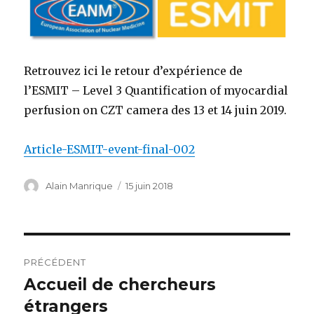
Retrouvez ici le retour d’expérience de
l’ESMIT – Level 3 Quantification of myocardial
perfusion on CZT camera des 13 et 14 juin 2019.
Article-ESMIT-event-final-002
Auteur
Publié
Alain Manrique
15 juin 2018
le
Navigation
PRÉCÉDENT
de
Accueil de chercheurs
Publication
précédente :
étrangers
l’article