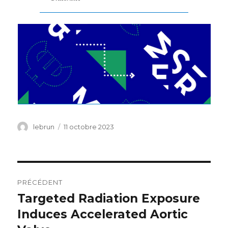
Auteur
Publié
lebrun
11 octobre 2023
le
Navigation
PRÉCÉDENT
de
Targeted Radiation Exposure
Publication
précédente :
Induces Accelerated Aortic
l’article