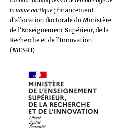
canaux cationiques sur le remodelage de
la valve aortique
; financement
d’allocation doctorale du
M
inistère
de l’
E
nseignement
S
upérieur, de la
R
echerche et de l’
I
nnovation
(
MESRI
)