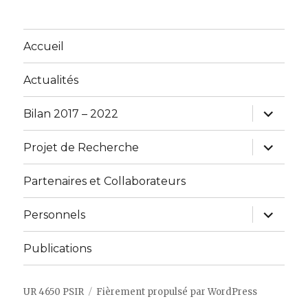
Accueil
Actualités
ouvrir
Bilan 2017 – 2022
le
sous-
menu
ouvrir
Projet de Recherche
le
sous-
menu
Partenaires et Collaborateurs
ouvrir
Personnels
le
sous-
menu
Publications
UR 4650 PSIR
Fièrement propulsé par WordPress