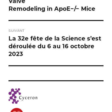
Valve
Remodeling in ApoE−/− Mice
SUIVANT
La 32e fête de la Science s’est
Publication
suivante :
déroulée du 6 au 16 octobre
2023